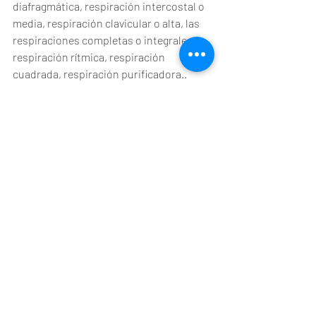
diafragmática, respiración intercostal o 
media, respiración clavicular o alta, las 
respiraciones completas o integrales, 
respiración rítmica, respiración 
cuadrada, respiración purificadora..
A continuación veremos 
una de ellas
:
La forma más útil de hacerla y más 
sencilla, es sentarse cómodamente o 
recostarte y cerrar los ojos para dejar 
fuera los estímulos externos que nos 
distraen de nuestra práctica.
Llevaremos la atención a nuestro cuerpo 
para relajarlo, sentirlo y soltar músculos. 
Tras esa toma de conciencia, llevaremos 
ahora la atención a nuestra respiración, 
sin intervenir en ella, solo observaremos 
como es, como entra, como sale, la 
temperatura, la intensidad, la duración 
de cada fase respiratoria, si es rápida o 