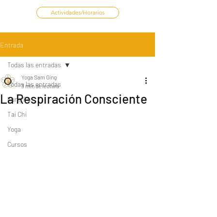
Actividades/Horarios
Entrada
Todas las entradas
Yoga Sam Ging
Todas las entradas
3 min de lectura
La Respiración Consciente
Kung Fu
Tai Chi
Yoga
Cursos